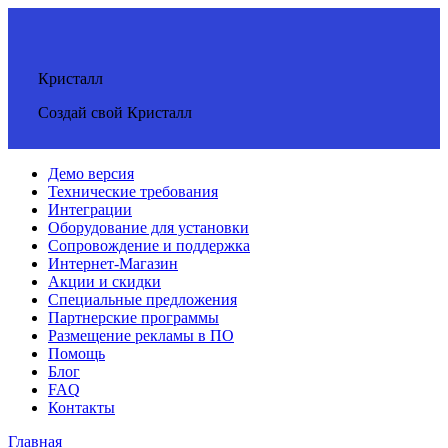
Кристалл
Создай свой Кристалл
Демо версия
Технические требования
Интеграции
Оборудование для установки
Сопровождение и поддержка
Интернет-Магазин
Акции и скидки
Специальные предложения
Партнерские программы
Размещение рекламы в ПО
Помощь
Блог
FAQ
Контакты
Главная