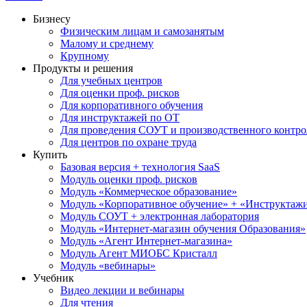
Бизнесу
Физическим лицам и самозанятым
Малому и среднему
Крупному
Продукты и решения
Для учебных центров
Для оценки проф. рисков
Для корпоративного обучения
Для инструктажей по ОТ
Для проведения СОУТ и производственного контро
Для центров по охране труда
Купить
Базовая версия + технология SaaS
Модуль оценки проф. рисков
Модуль «Коммерческое образование»
Модуль «Корпоративное обучение» + «Инструктажи 
Модуль СОУТ + электронная лаборатория
Модуль «Интернет-магазин обучения Образования»
Модуль «Агент Интернет-магазина»
Модуль Агент МИОБС Кристалл
Модуль «вебинары»
Учебник
Видео лекции и вебинары
Для чтения