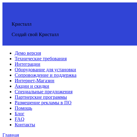
Кристалл
Создай свой Кристалл
Демо версия
Технические требования
Интеграции
Оборудование для установки
Сопровождение и поддержка
Интернет-Магазин
Акции и скидки
Специальные предложения
Партнерские программы
Размещение рекламы в ПО
Помощь
Блог
FAQ
Контакты
Главная