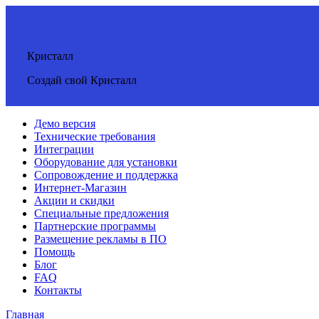
Кристалл
Создай свой Кристалл
Демо версия
Технические требования
Интеграции
Оборудование для установки
Сопровождение и поддержка
Интернет-Магазин
Акции и скидки
Специальные предложения
Партнерские программы
Размещение рекламы в ПО
Помощь
Блог
FAQ
Контакты
Главная