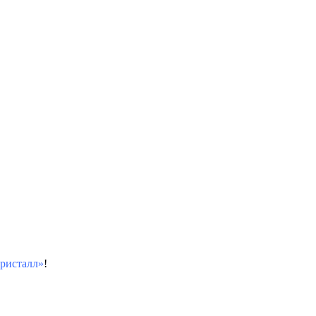
ристалл»
!