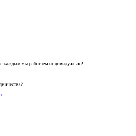
 с каждым мы работаем индивидуально!
!
дничества?
u