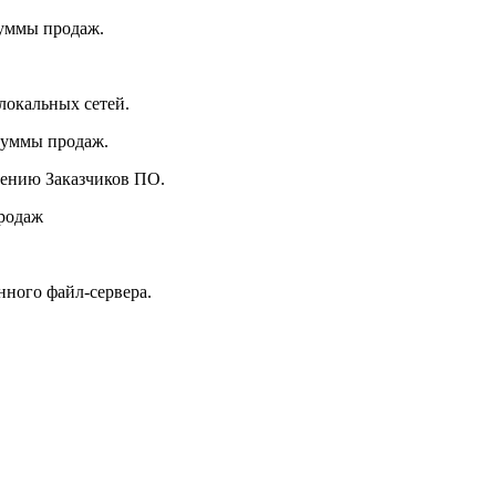
уммы продаж.
окальных сетей.
суммы продаж.
ждению Заказчиков ПО.
родаж
нного файл-сервера.