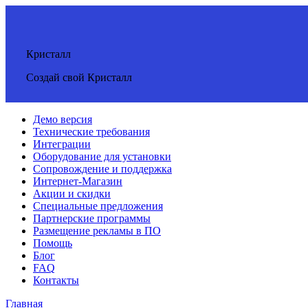
Кристалл
Создай свой Кристалл
Демо версия
Технические требования
Интеграции
Оборудование для установки
Сопровождение и поддержка
Интернет-Магазин
Акции и скидки
Специальные предложения
Партнерские программы
Размещение рекламы в ПО
Помощь
Блог
FAQ
Контакты
Главная