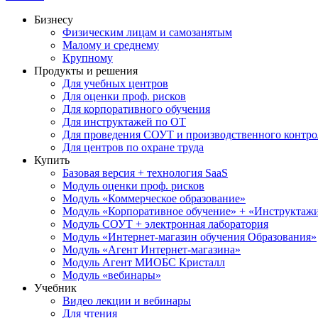
Бизнесу
Физическим лицам и самозанятым
Малому и среднему
Крупному
Продукты и решения
Для учебных центров
Для оценки проф. рисков
Для корпоративного обучения
Для инструктажей по ОТ
Для проведения СОУТ и производственного контро
Для центров по охране труда
Купить
Базовая версия + технология SaaS
Модуль оценки проф. рисков
Модуль «Коммерческое образование»
Модуль «Корпоративное обучение» + «Инструктажи 
Модуль СОУТ + электронная лаборатория
Модуль «Интернет-магазин обучения Образования»
Модуль «Агент Интернет-магазина»
Модуль Агент МИОБС Кристалл
Модуль «вебинары»
Учебник
Видео лекции и вебинары
Для чтения