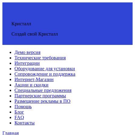
Кристалл
Создай свой Кристалл
Демо версия
Технические требования
Интеграции
Оборудование для установки
Сопровождение и поддержка
Интернет-Магазин
Акции и скидки
Специальные предложения
Партнерские программы
Размещение рекламы в ПО
Помощь
Блог
FAQ
Контакты
Главная