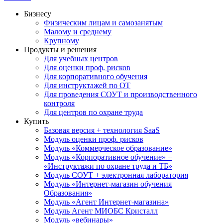
Бизнесу
Физическим лицам и самозанятым
Малому и среднему
Крупному
Продукты и решения
Для учебных центров
Для оценки проф. рисков
Для корпоративного обучения
Для инструктажей по ОТ
Для проведения СОУТ и производственного
контроля
Для центров по охране труда
Купить
Базовая версия + технология SaaS
Модуль оценки проф. рисков
Модуль «Коммерческое образование»
Модуль «Корпоративное обучение» +
«Инструктажи по охране труда и ТБ»
Модуль СОУТ + электронная лаборатория
Модуль «Интернет-магазин обучения
Образования»
Модуль «Агент Интернет-магазина»
Модуль Агент МИОБС Кристалл
Модуль «вебинары»