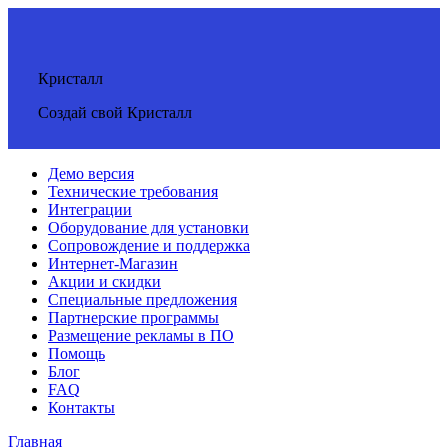
Кристалл
Создай свой Кристалл
Демо версия
Технические требования
Интеграции
Оборудование для установки
Сопровождение и поддержка
Интернет-Магазин
Акции и скидки
Специальные предложения
Партнерские программы
Размещение рекламы в ПО
Помощь
Блог
FAQ
Контакты
Главная