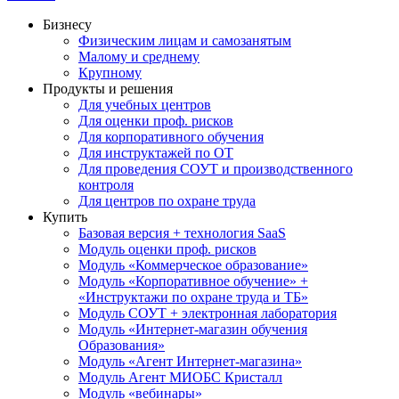
Бизнесу
Физическим лицам и самозанятым
Малому и среднему
Крупному
Продукты и решения
Для учебных центров
Для оценки проф. рисков
Для корпоративного обучения
Для инструктажей по ОТ
Для проведения СОУТ и производственного
контроля
Для центров по охране труда
Купить
Базовая версия + технология SaaS
Модуль оценки проф. рисков
Модуль «Коммерческое образование»
Модуль «Корпоративное обучение» +
«Инструктажи по охране труда и ТБ»
Модуль СОУТ + электронная лаборатория
Модуль «Интернет-магазин обучения
Образования»
Модуль «Агент Интернет-магазина»
Модуль Агент МИОБС Кристалл
Модуль «вебинары»