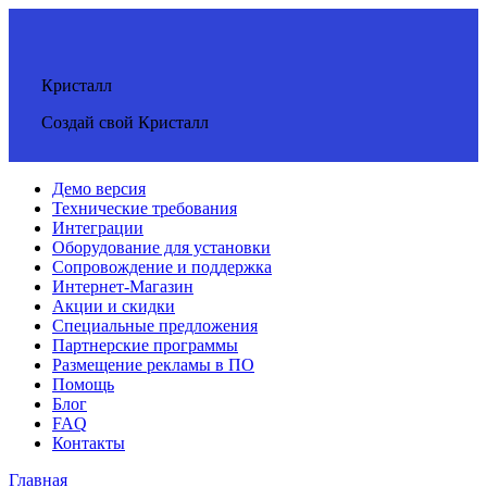
Кристалл
Создай свой Кристалл
Демо версия
Технические требования
Интеграции
Оборудование для установки
Сопровождение и поддержка
Интернет-Магазин
Акции и скидки
Специальные предложения
Партнерские программы
Размещение рекламы в ПО
Помощь
Блог
FAQ
Контакты
Главная