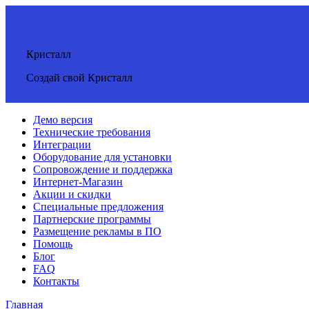
Кристалл
Создай свой Кристалл
Демо версия
Технические требования
Интеграции
Оборудование для установки
Сопровождение и поддержка
Интернет-Магазин
Акции и скидки
Специальные предложения
Партнерские программы
Размещение рекламы в ПО
Помощь
Блог
FAQ
Контакты
Главная