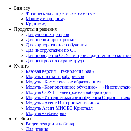
Бизнесу
Физическим лицам и самозанятым
Малому и среднему
Крупному
Продукты и решения
Для учебных центров
Для оценки проф. рисков
Для корпоративного обучения
Для инструктажей по ОТ
Для проведения СОУТ и производственного контро
Для центров по охране труда
Купить
Базовая версия + технология SaaS
Модуль оценки проф. рисков
Модуль «Коммерческое образование»
Модуль «Корпоративное обучение» + «Инструктажи 
Модуль СОУТ + электронная лаборатория
Модуль «Интернет-магазин обучения Образования»
Модуль «Агент Интернет-магазина»
Модуль Агент МИОБС Кристалл
Модуль «вебинары»
Учебник
Видео лекции и вебинары
Для чтения