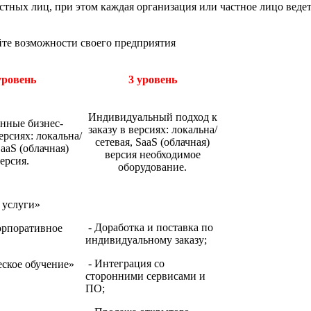
тных лиц, при этом каждая организация или частное лицо ведет
йте возможности своего предприятия
уровень
3 уровень
Индивидуальный подход к
нные бизнес-
заказу в версиях: локальна/
ерсиях: локальна/
сетевая, SaaS (облачная)
SaaS (облачная)
версия необходимое
ерсия.
оборудование.
 услуги»
- Доработка и поставка по
орпоративное
индивидуальному заказу;
- Интеграция со
ское обучение»
сторонними сервисами и
ПО;