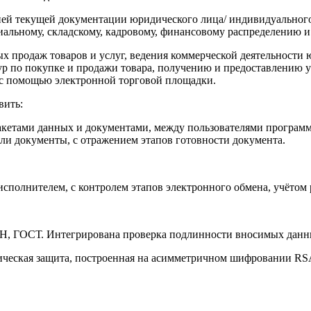
ней текущей документации юридического лица/ индивидуальног
альному, складскому, кадровому, финансовому распределению и 
ых продаж товаров и услуг, ведения коммерческой деятельности
 по покупке и продажи товара, получению и предоставлению у
и с помощью электронной торговой площадки.
вить:
акетами данных и документами, между пользователями програм
и документы, с отражением этапов готовности документа.
сполнителем, с контролем этапов электронного обмена, учётом
Н, ГОСТ. Интегрирована проверка подлинности вносимых дан
ческая защита, построенная на асимметричном шифровании RS