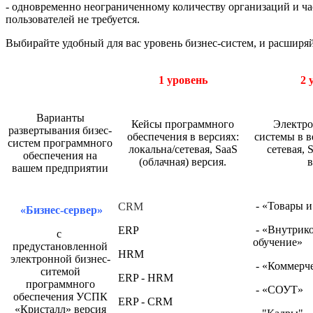
- одновременно неограниченному количеству организаций и час
пользователей не требуется.
Выбирайте удобный для вас уровень бизнес-систем, и расширя
1 уровень
2 
Варианты
Кейсы программного
Электро
развертывания бизес-
обеспечения в версиях:
системы в в
систем программного
локальна/сетевая, SaaS
сетевая, 
обеспечения на
(облачная) версия.
в
вашем предприятии
- «Товары и
CRM
«Бизнес-сервер»
- «Внутрик
ERP
с
обучение»
предустановленной
HRM
электронной бизнес-
- «Коммерче
ситемой
ERP - HRM
программного
- «СОУТ»
обеспечения УСПК
ERP - CRM
«Кристалл» версия