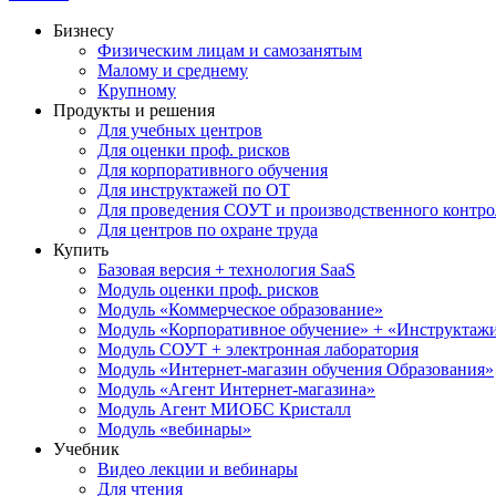
Бизнесу
Физическим лицам и самозанятым
Малому и среднему
Крупному
Продукты и решения
Для учебных центров
Для оценки проф. рисков
Для корпоративного обучения
Для инструктажей по ОТ
Для проведения СОУТ и производственного контро
Для центров по охране труда
Купить
Базовая версия + технология SaaS
Модуль оценки проф. рисков
Модуль «Коммерческое образование»
Модуль «Корпоративное обучение» + «Инструктажи 
Модуль СОУТ + электронная лаборатория
Модуль «Интернет-магазин обучения Образования»
Модуль «Агент Интернет-магазина»
Модуль Агент МИОБС Кристалл
Модуль «вебинары»
Учебник
Видео лекции и вебинары
Для чтения