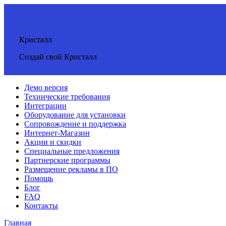
Кристалл
Создай свой Кристалл
Демо версия
Технические требования
Интеграции
Оборудование для установки
Сопровождение и поддержка
Интернет-Магазин
Акции и скидки
Специальные предложения
Партнерские программы
Размещение рекламы в ПО
Помощь
Блог
FAQ
Контакты
Главная