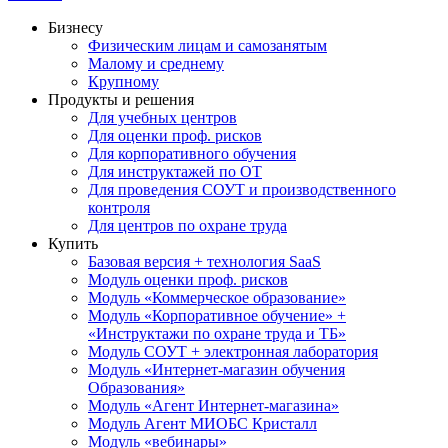
Бизнесу
Физическим лицам и самозанятым
Малому и среднему
Крупному
Продукты и решения
Для учебных центров
Для оценки проф. рисков
Для корпоративного обучения
Для инструктажей по ОТ
Для проведения СОУТ и производственного
контроля
Для центров по охране труда
Купить
Базовая версия + технология SaaS
Модуль оценки проф. рисков
Модуль «Коммерческое образование»
Модуль «Корпоративное обучение» +
«Инструктажи по охране труда и ТБ»
Модуль СОУТ + электронная лаборатория
Модуль «Интернет-магазин обучения
Образования»
Модуль «Агент Интернет-магазина»
Модуль Агент МИОБС Кристалл
Модуль «вебинары»