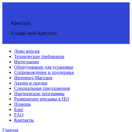
Кристалл
Создай свой Кристалл
Демо версия
Технические требования
Интеграции
Оборудование для установки
Сопровождение и поддержка
Интернет-Магазин
Акции и скидки
Специальные предложения
Партнерские программы
Размещение рекламы в ПО
Помощь
Блог
FAQ
Контакты
Главная