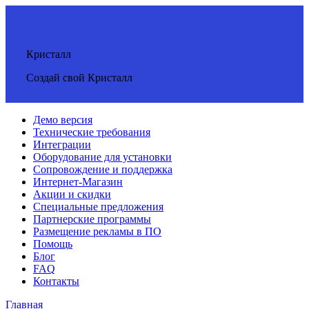
Кристалл
Создай свой Кристалл
Демо версия
Технические требования
Интеграции
Оборудование для установки
Сопровождение и поддержка
Интернет-Магазин
Акции и скидки
Специальные предложения
Партнерские программы
Размещение рекламы в ПО
Помощь
Блог
FAQ
Контакты
Главная