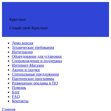
Кристалл
Создай свой Кристалл
Демо версия
Технические требования
Интеграции
Оборудование для установки
Сопровождение и поддержка
Интернет-Магазин
Акции и скидки
Специальные предложения
Партнерские программы
Размещение рекламы в ПО
Помощь
Блог
FAQ
Контакты
Главная