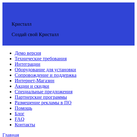
Кристалл
Создай свой Кристалл
Демо версия
Технические требования
Интеграции
Оборудование для установки
Сопровождение и поддержка
Интернет-Магазин
Акции и скидки
Специальные предложения
Партнерские программы
Размещение рекламы в ПО
Помощь
Блог
FAQ
Контакты
Главная