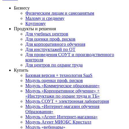
Бизнесу
Физическим лицам и самозанятым
Малому и среднему
Крупному
Продукты и решения
Для учебных центров
Для оценки проф. рисков
Для корпоративного обучения
Для инструктажей по ОТ
Для проведения СОУТ и производственного
контроля
Для центров по охране труда
Купить
Базовая версия + технология SaaS
Модуль оценки проф. рисков
Модуль «Коммерческое образование»
Модуль «Корпоративное обучение» +
«Инструктажи по охране труда и ТБ»
Модуль СОУТ + электронная лаборатория
Модуль «Интернет-магазин обучения
Образования»
Модуль «Агент Интернет-магазина»
Модуль Агент МИОБС Кристалл
Модуль «вебинары»