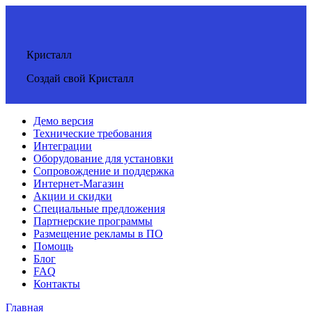
Кристалл
Создай свой Кристалл
Демо версия
Технические требования
Интеграции
Оборудование для установки
Сопровождение и поддержка
Интернет-Магазин
Акции и скидки
Специальные предложения
Партнерские программы
Размещение рекламы в ПО
Помощь
Блог
FAQ
Контакты
Главная