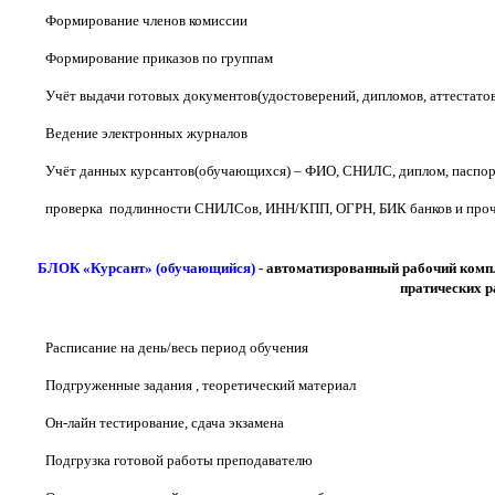
Формирование членов комиссии
Формирование приказов по группам
Учёт выдачи готовых документов(удостоверений, дипломов, аттестатов,
Ведение электронных журналов
Учёт данных курсантов(обучающихся) – ФИО, СНИЛС, диплом, паспорт. 
проверка подлинности СНИЛСов, ИНН/КПП, ОГРН, БИК банков и про
БЛОК «Курсант» (обучающийся) -
автоматизрованный рабочий компл
пратических ра
Расписание на день/весь период обучения
Подгруженные задания , теоретический материал
Он-лайн тестирование, сдача экзамена
Подгрузка готовой работы преподавателю