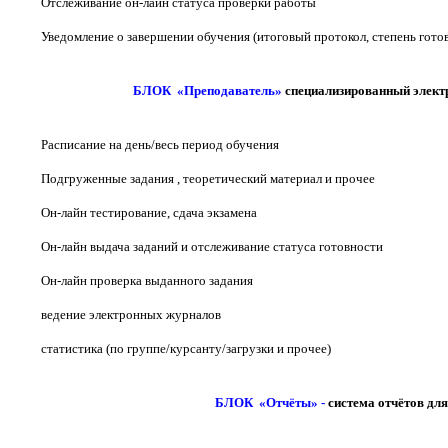
Отслеживание он-лайн статуса проверки работы
Уведомление о завершении обучения (итоговый протокол, степень гото
БЛОК «Преподаватель»
специализированный электр
Расписание на день/весь период обучения
Подгруженные задания , теоретический материал и прочее
Он-лайн тестирование, сдача экзамена
Он-лайн выдача заданий и отслеживание статуса готовности
Он-лайн проверка выданного задания
ведение электронных журналов
статистика (по группе/курсанту/загрузки и прочее)
БЛОК «Отчёты» -
система отчётов дл