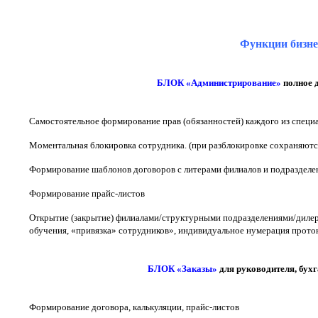
Функции бизне
БЛОК «Администрирование»
полное 
Самостоятельное формирование прав (обязанностей) каждого из специ
Моментальная блокировка сотрудника. (при разблокировке сохраняются
Формирование шаблонов договоров с литерами филиалов и подразделен
Формирование прайс-листов
Открытие (закрытие) филиалами/структурными подразделениями/дилер
обучения, «привязка» сотрудников», индивидуальное нумерация проток
БЛОК «Заказы»
для руководителя, бух
Формирование договора, калькуляции, прайс-листов