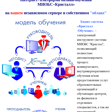
МИОБС
«
Кристалл»
на
вашем
независимом сервере и собственном
"об
л
аке"
Бизнес-система
«Кристалл
-Обучение»
-
электронный
инструмент системы
МИОБС "Кристал",
позволяющий
полностью
автоматизировать
процесс
коммерческого,
внутрикорпоративного
обучения и/или
предоставление услуг
образовательных
организаций и
обучающих центров,
их филиалов и
отдельных
специалистов, а так же
предприятий