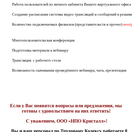
Работа пользователей из личного кабинета Вашего виртуального офис
Создание расписания системы видео трансляций и сообщений в режиме
Количество подключаемых филиалов (представительств и прочее)
неог
Многопользовательская конференция
Подготовка материала к вебинару
Трансляция с рабочего стола
Возможность скачивания проведённого вебинара, чата, презентации
Если у Вас появятся вопросы или предложения, мы
готовы с удовольствием на них ответить!
С уважением, ООО «НПО Кристалл»!
Вы и ваш персонал по Трудовому Кодексу работаете 8