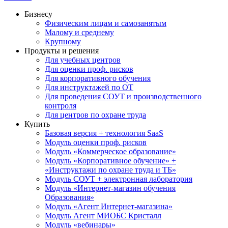
Бизнесу
Физическим лицам и самозанятым
Малому и среднему
Крупному
Продукты и решения
Для учебных центров
Для оценки проф. рисков
Для корпоративного обучения
Для инструктажей по ОТ
Для проведения СОУТ и производственного
контроля
Для центров по охране труда
Купить
Базовая версия + технология SaaS
Модуль оценки проф. рисков
Модуль «Коммерческое образование»
Модуль «Корпоративное обучение» +
«Инструктажи по охране труда и ТБ»
Модуль СОУТ + электронная лаборатория
Модуль «Интернет-магазин обучения
Образования»
Модуль «Агент Интернет-магазина»
Модуль Агент МИОБС Кристалл
Модуль «вебинары»