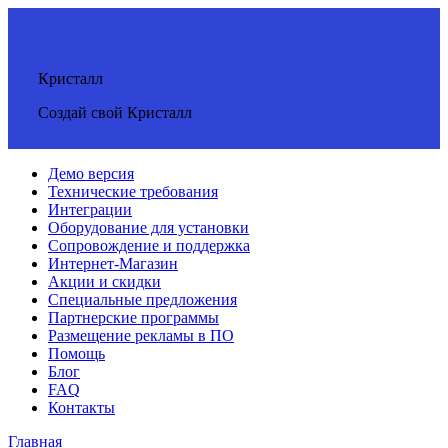
Кристалл
Создай свой Кристалл
Демо версия
Технические требования
Интеграции
Оборудование для установки
Сопровождение и поддержка
Интернет-Магазин
Акции и скидки
Специальные предложения
Партнерские программы
Размещение рекламы в ПО
Помощь
Блог
FAQ
Контакты
Главная