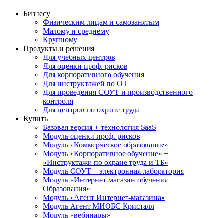
Бизнесу
Физическим лицам и самозанятым
Малому и среднему
Крупному
Продукты и решения
Для учебных центров
Для оценки проф. рисков
Для корпоративного обучения
Для инструктажей по ОТ
Для проведения СОУТ и производственного
контроля
Для центров по охране труда
Купить
Базовая версия + технология SaaS
Модуль оценки проф. рисков
Модуль «Коммерческое образование»
Модуль «Корпоративное обучение» +
«Инструктажи по охране труда и ТБ»
Модуль СОУТ + электронная лаборатория
Модуль «Интернет-магазин обучения
Образования»
Модуль «Агент Интернет-магазина»
Модуль Агент МИОБС Кристалл
Модуль «вебинары»