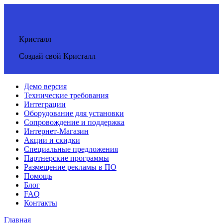
Кристалл
Создай свой Кристалл
Демо версия
Технические требования
Интеграции
Оборудование для установки
Сопровождение и поддержка
Интернет-Магазин
Акции и скидки
Специальные предложения
Партнерские программы
Размещение рекламы в ПО
Помощь
Блог
FAQ
Контакты
Главная