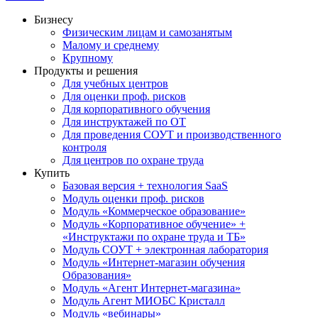
Бизнесу
Физическим лицам и самозанятым
Малому и среднему
Крупному
Продукты и решения
Для учебных центров
Для оценки проф. рисков
Для корпоративного обучения
Для инструктажей по ОТ
Для проведения СОУТ и производственного
контроля
Для центров по охране труда
Купить
Базовая версия + технология SaaS
Модуль оценки проф. рисков
Модуль «Коммерческое образование»
Модуль «Корпоративное обучение» +
«Инструктажи по охране труда и ТБ»
Модуль СОУТ + электронная лаборатория
Модуль «Интернет-магазин обучения
Образования»
Модуль «Агент Интернет-магазина»
Модуль Агент МИОБС Кристалл
Модуль «вебинары»