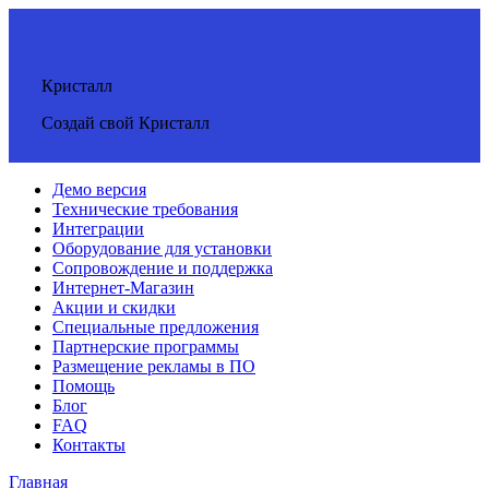
Кристалл
Создай свой Кристалл
Демо версия
Технические требования
Интеграции
Оборудование для установки
Сопровождение и поддержка
Интернет-Магазин
Акции и скидки
Специальные предложения
Партнерские программы
Размещение рекламы в ПО
Помощь
Блог
FAQ
Контакты
Главная