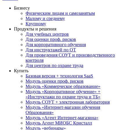
Бизнесу
Физическим лицам и самозанятым
Малому и среднему
Крупному
Продукты и решения
Для учебных центров
Для оценки проф. рисков
Для корпоративного обучения
Для инструктажей по ОТ
Для проведения СОУТ и производственного
контроля
Для центров по охране труда
Купить
Базовая версия + технология SaaS
Модуль оценки проф. рисков
Модуль «Коммерческое образование»
Модуль «Корпоративное обучение» +
«Инструктажи по охране труда и ТБ»
Модуль СОУТ + электронная лаборатория
Модуль «Интернет-магазин обучения
Образования»
Модуль «Агент Интернет-магазина»
Модуль Агент МИОБС Кристалл
Модуль «вебинары»