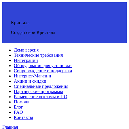
Кристалл
Создай свой Кристалл
Демо версия
Технические требования
Интеграции
Оборудование для установки
Сопровождение и поддержка
Интернет-Магазин
Акции и скидки
Специальные предложения
Партнерские программы
Размещение рекламы в ПО
Помощь
Блог
FAQ
Контакты
Главная