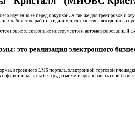
мы "Кристалл" (МИОБС Крист
его изучения её перед покупкой. А так же для тренировок и о
ных кабинетах, работе в едином пространстве электронного пр
ются новые электронные инструменты и автоматизированный фу
ы: это реализация электронного бизнес
ормы, втроенного LMS портала, электронной торговой площадк
 функционала, вы без труда сможете организовать свой бизнес 