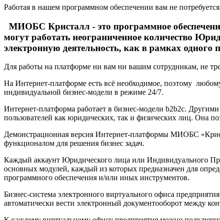
Работая в нашем программном обеспечении вам не потребуетс
МИОБС Кристалл - это программное обеспечение 
могут работать неограниченное количество Юри
электронную деятельность, как в рамках одного 
Для работы на платформе ни вам ни вашим сотрудникам, не тре
На Интернет-платформе есть всё необходимое, поэтому любому
индивидуальной бизнес-модели в режиме 24/7.
Интернет-платформа работает в бизнес-модели b2b2c. Другими
пользователей как юридических, так и физических лиц. Она по
Демонстрационная версия Интернет-платформы МИОБС «Кристал
функционалом для решения бизнес задач.
Каждый аккаунт Юридического лица или Индивидуального Пре
основных модулей, каждый из которых предназначен для опред
программного обеспечения и/или иных инструментов.
Бизнес-система электронного виртуального офиса предприятия 
автоматически вести электронный документооборот между кон
К каждому виртуальному офису предприятия можно подключить с