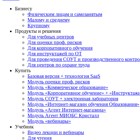
Бизнесу
Физическим лицам и самозанятым
Малому и среднему
Крупному
Продукты и решения
Для учебных центров
Для оценки проф. рисков
Для корпоративного обучения
Для инструктажей по ОТ
Для проведения СОУТ и производственного контро
Для центров по охране труда
Купить
Базовая версия + технология SaaS
Модуль оценки проф. рисков
Модуль «Коммерческое образование»
Модуль «Корпоративное обучение» + «Инструктажи 
Модуль СОУТ + электронная лаборатория
Модуль «Интернет-магазин обучения Образования»
Модуль «Агент Интернет-магазина»
Модуль Агент МИОБС Кристалл
Модуль «вебинары»
Учебник
Видео лекции и вебинары
Для чтения