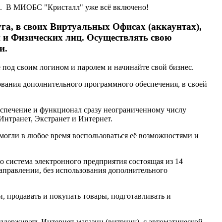
сы. В МИОБС "Кристалл" уже всё включено!
га, в своих Виртуальных Офисах (аккаунтах),
 и Физических лиц. Осуществлять свою
и.
е под своим логином и паролем и начинайте свой бизнес.
ования дополнительного программного обеспечения, в своей
еспечение и функционал сразу неограниченному числу
Интранет, Экстранет и Интернет.
гли в любое время воспользоваться её возможностями и
система электронного предприятия состоящая из 14
направлении, без использования дополнительного
, продавать и покупать товары, подготавливать и
ддерживать Интернет-магазин (витрину), с автоматической