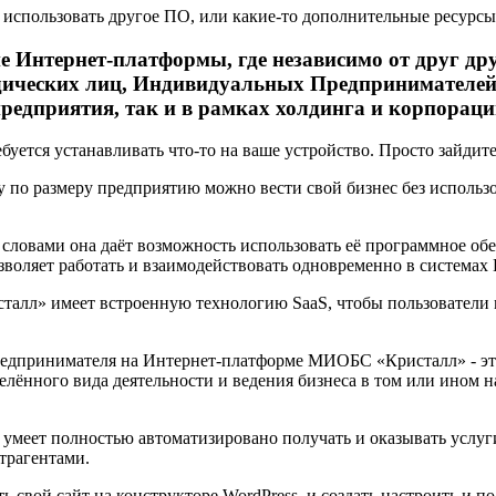
я использовать другое ПО, или какие-то дополнительные ресур
Интернет-платформы, где независимо от друг дру
дических лиц, Индивидуальных Предпринимателей
предприятия, так и в рамках холдинга и корпораци
буется устанавливать что-то на ваше устройство. Просто зайдит
 по размеру предприятию можно вести свой бизнес без использ
 словами она даёт возможность использовать её программное об
зволяет работать и взаимодействовать одновременно в системах 
л» имеет встроенную технологию SaaS, чтобы пользователи мо
дпринимателя на Интернет-платформе МИОБС «Кристалл» - это 
елённого вида деятельности и ведения бизнеса в том или ином 
умеет полностью автоматизировано получать и оказывать услуги
трагентами.
вой сайт на конструкторе WordPress, и создать настроить и по