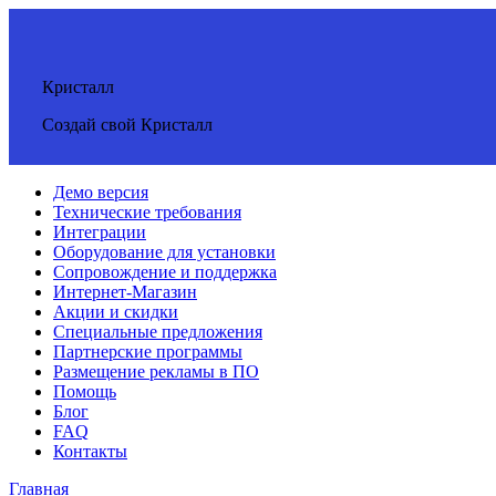
Кристалл
Создай свой Кристалл
Демо версия
Технические требования
Интеграции
Оборудование для установки
Сопровождение и поддержка
Интернет-Магазин
Акции и скидки
Специальные предложения
Партнерские программы
Размещение рекламы в ПО
Помощь
Блог
FAQ
Контакты
Главная