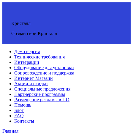
Кристалл
Создай свой Кристалл
Демо версия
Технические требования
Интеграции
Оборудование для установки
Сопровождение и поддержка
Интернет-Магазин
Акции и скидки
Специальные предложения
Партнерские программы
Размещение рекламы в ПО
Помощь
Блог
FAQ
Контакты
Главная