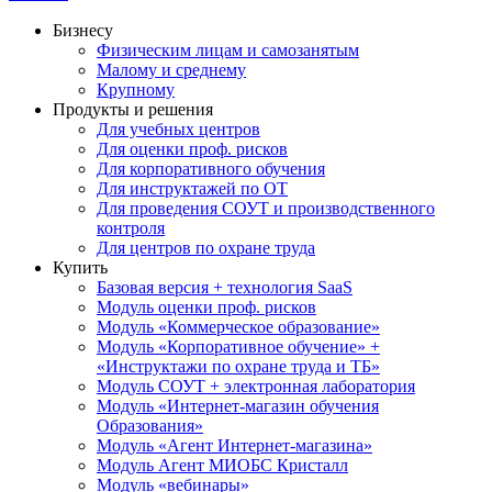
Бизнесу
Физическим лицам и самозанятым
Малому и среднему
Крупному
Продукты и решения
Для учебных центров
Для оценки проф. рисков
Для корпоративного обучения
Для инструктажей по ОТ
Для проведения СОУТ и производственного
контроля
Для центров по охране труда
Купить
Базовая версия + технология SaaS
Модуль оценки проф. рисков
Модуль «Коммерческое образование»
Модуль «Корпоративное обучение» +
«Инструктажи по охране труда и ТБ»
Модуль СОУТ + электронная лаборатория
Модуль «Интернет-магазин обучения
Образования»
Модуль «Агент Интернет-магазина»
Модуль Агент МИОБС Кристалл
Модуль «вебинары»