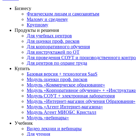
Бизнесу
Физическим лицам и самозанятым
Малому и среднему
Крупному
Продукты и решения
Для учебных центров
Для оценки проф. рисков
Для корпоративного обучения
Для инструктажей по ОТ
Для проведения СОУТ и производственного контро
Для центров по охране труда
Купить
Базовая версия + технология SaaS
Модуль оценки проф. рисков
Модуль «Коммерческое образование»
Модуль «Корпоративное обучение» + «Инструктажи 
Модуль СОУТ + электронная лаборатория
Модуль «Интернет-магазин обучения Образования»
Модуль «Агент Интернет-магазина»
Модуль Агент МИОБС Кристалл
Модуль «вебинары»
Учебник
Видео лекции и вебинары
Для чтения