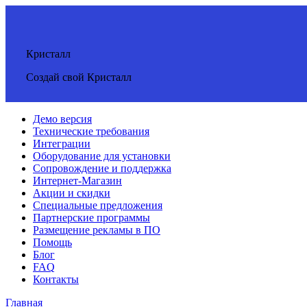
Кристалл
Создай свой Кристалл
Демо версия
Технические требования
Интеграции
Оборудование для установки
Сопровождение и поддержка
Интернет-Магазин
Акции и скидки
Специальные предложения
Партнерские программы
Размещение рекламы в ПО
Помощь
Блог
FAQ
Контакты
Главная