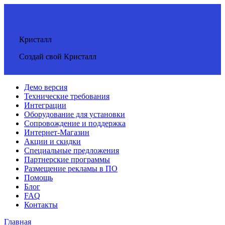
Кристалл
Создай свой Кристалл
Демо версия
Технические требования
Интеграции
Оборудование для установки
Сопровождение и поддержка
Интернет-Магазин
Акции и скидки
Специальные предложения
Партнерские программы
Размещение рекламы в ПО
Помощь
Блог
FAQ
Контакты
Главная