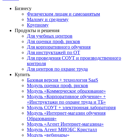
Бизнесу
Физическим лицам и самозанятым
Малому и среднему
Крупному
Продукты и решения
Для учебных центров
Для оценки проф. рисков
Для корпоративного обучения
Для инструктажей по ОТ
Для проведения СОУТ и производственного
контроля
Для центров по охране труда
Купить
Базовая версия + технология SaaS
Модуль оценки проф. рисков
Модуль «Коммерческое образование»
Модуль «Корпоративное обучение» +
«Инструктажи по охране труда и ТБ»
Модуль СОУТ + электронная лаборатория
Модуль «Интернет-магазин обучения
Образования»
Модуль «Агент Интернет-магазина»
Модуль Агент МИОБС Кристалл
Модуль «вебинары»