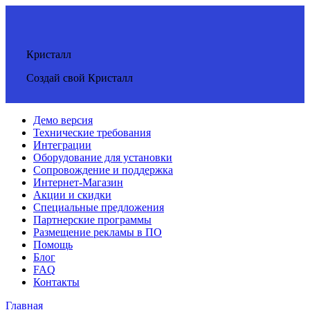
Кристалл
Создай свой Кристалл
Демо версия
Технические требования
Интеграции
Оборудование для установки
Сопровождение и поддержка
Интернет-Магазин
Акции и скидки
Специальные предложения
Партнерские программы
Размещение рекламы в ПО
Помощь
Блог
FAQ
Контакты
Главная