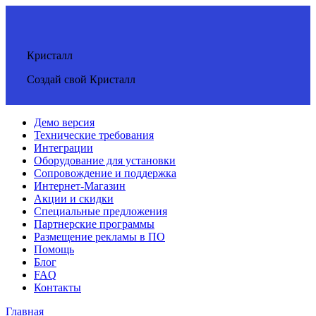
Кристалл
Создай свой Кристалл
Демо версия
Технические требования
Интеграции
Оборудование для установки
Сопровождение и поддержка
Интернет-Магазин
Акции и скидки
Специальные предложения
Партнерские программы
Размещение рекламы в ПО
Помощь
Блог
FAQ
Контакты
Главная