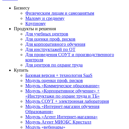
Бизнесу
Физическим лицам и самозанятым
Малому и среднему
Крупному
Продукты и решения
Для учебных центров
Для оценки проф. рисков
Для корпоративного обучения
Для инструктажей по ОТ
Для проведения СОУТ и производственного
контроля
Для центров по охране труда
Купить
Базовая версия + технология SaaS
Модуль оценки проф. рисков
Модуль «Коммерческое образование»
Модуль «Корпоративное обучение» +
«Инструктажи по охране труда и ТБ»
Модуль СОУТ + электронная лаборатория
Модуль «Интернет-магазин обучения
Образования»
Модуль «Агент Интернет-магазина»
Модуль Агент МИОБС Кристалл
Модуль «вебинары»