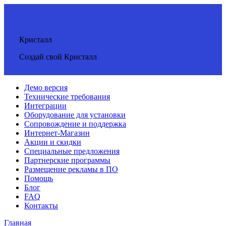
Кристалл
Создай свой Кристалл
Демо версия
Технические требования
Интеграции
Оборудование для установки
Сопровождение и поддержка
Интернет-Магазин
Акции и скидки
Специальные предложения
Партнерские программы
Размещение рекламы в ПО
Помощь
Блог
FAQ
Контакты
Главная