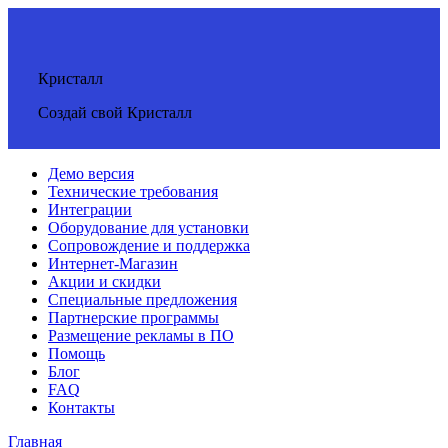
Кристалл
Создай свой Кристалл
Демо версия
Технические требования
Интеграции
Оборудование для установки
Сопровождение и поддержка
Интернет-Магазин
Акции и скидки
Специальные предложения
Партнерские программы
Размещение рекламы в ПО
Помощь
Блог
FAQ
Контакты
Главная