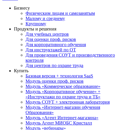
Бизнесу
Физическим лицам и самозанятым
Малому и среднему
Крупному
Продукты и решения
Для учебных центров
Для оценки проф. рисков
Для корпоративного обучения
Для инструктажей по ОТ
Для проведения СОУТ и производственного
контроля
Для центров по охране труда
Купить
Базовая версия + технология SaaS
Модуль оценки проф. рисков
Модуль «Коммерческое образование»
Модуль «Корпоративное обучение» +
«Инструктажи по охране труда и ТБ»
Модуль СОУТ + электронная лаборатория
Модуль «Интернет-магазин обучения
Образования»
Модуль «Агент Интернет-магазина»
Модуль Агент МИОБС Кристалл
Модуль «вебинары»