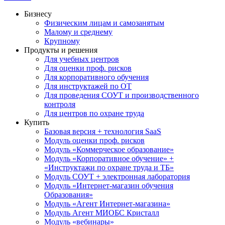
Бизнесу
Физическим лицам и самозанятым
Малому и среднему
Крупному
Продукты и решения
Для учебных центров
Для оценки проф. рисков
Для корпоративного обучения
Для инструктажей по ОТ
Для проведения СОУТ и производственного
контроля
Для центров по охране труда
Купить
Базовая версия + технология SaaS
Модуль оценки проф. рисков
Модуль «Коммерческое образование»
Модуль «Корпоративное обучение» +
«Инструктажи по охране труда и ТБ»
Модуль СОУТ + электронная лаборатория
Модуль «Интернет-магазин обучения
Образования»
Модуль «Агент Интернет-магазина»
Модуль Агент МИОБС Кристалл
Модуль «вебинары»