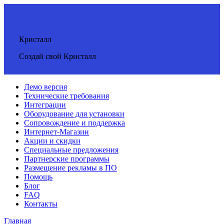
Кристалл
Создай свой Кристалл
Демо версия
Технические требования
Интеграции
Оборудование для установки
Сопровождение и поддержка
Интернет-Магазин
Акции и скидки
Специальные предложения
Партнерские программы
Размещение рекламы в ПО
Помощь
Блог
FAQ
Контакты
Главная