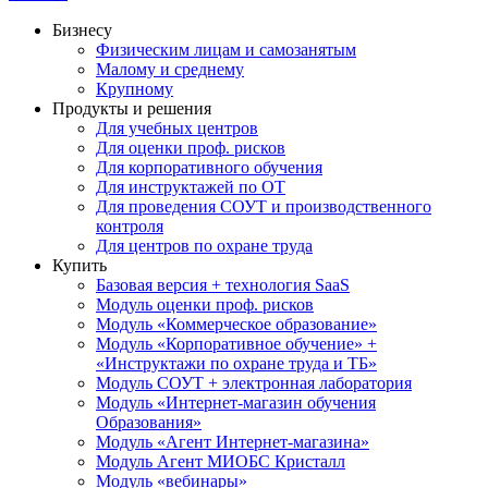
Бизнесу
Физическим лицам и самозанятым
Малому и среднему
Крупному
Продукты и решения
Для учебных центров
Для оценки проф. рисков
Для корпоративного обучения
Для инструктажей по ОТ
Для проведения СОУТ и производственного
контроля
Для центров по охране труда
Купить
Базовая версия + технология SaaS
Модуль оценки проф. рисков
Модуль «Коммерческое образование»
Модуль «Корпоративное обучение» +
«Инструктажи по охране труда и ТБ»
Модуль СОУТ + электронная лаборатория
Модуль «Интернет-магазин обучения
Образования»
Модуль «Агент Интернет-магазина»
Модуль Агент МИОБС Кристалл
Модуль «вебинары»