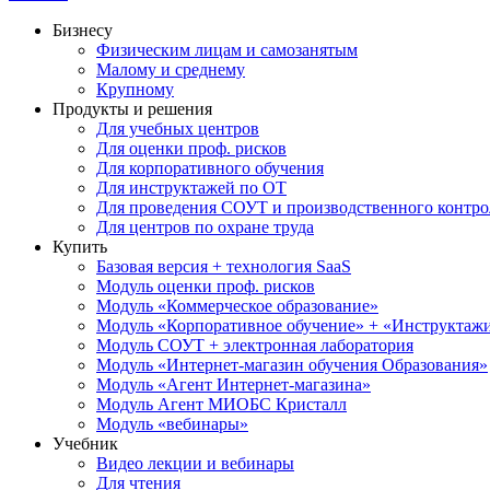
Бизнесу
Физическим лицам и самозанятым
Малому и среднему
Крупному
Продукты и решения
Для учебных центров
Для оценки проф. рисков
Для корпоративного обучения
Для инструктажей по ОТ
Для проведения СОУТ и производственного контро
Для центров по охране труда
Купить
Базовая версия + технология SaaS
Модуль оценки проф. рисков
Модуль «Коммерческое образование»
Модуль «Корпоративное обучение» + «Инструктажи 
Модуль СОУТ + электронная лаборатория
Модуль «Интернет-магазин обучения Образования»
Модуль «Агент Интернет-магазина»
Модуль Агент МИОБС Кристалл
Модуль «вебинары»
Учебник
Видео лекции и вебинары
Для чтения