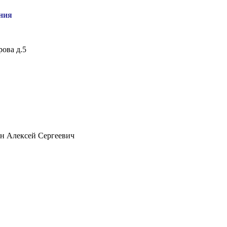
ния
рова д.5
н Алексей Сергеевич