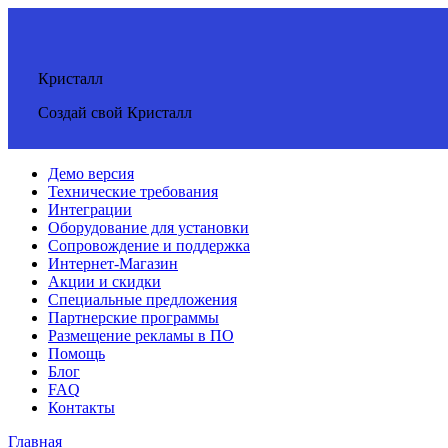
Кристалл
Создай свой Кристалл
Демо версия
Технические требования
Интеграции
Оборудование для установки
Сопровождение и поддержка
Интернет-Магазин
Акции и скидки
Специальные предложения
Партнерские программы
Размещение рекламы в ПО
Помощь
Блог
FAQ
Контакты
Главная