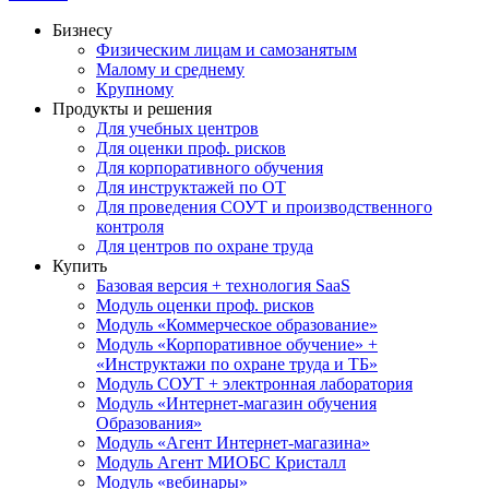
Бизнесу
Физическим лицам и самозанятым
Малому и среднему
Крупному
Продукты и решения
Для учебных центров
Для оценки проф. рисков
Для корпоративного обучения
Для инструктажей по ОТ
Для проведения СОУТ и производственного
контроля
Для центров по охране труда
Купить
Базовая версия + технология SaaS
Модуль оценки проф. рисков
Модуль «Коммерческое образование»
Модуль «Корпоративное обучение» +
«Инструктажи по охране труда и ТБ»
Модуль СОУТ + электронная лаборатория
Модуль «Интернет-магазин обучения
Образования»
Модуль «Агент Интернет-магазина»
Модуль Агент МИОБС Кристалл
Модуль «вебинары»