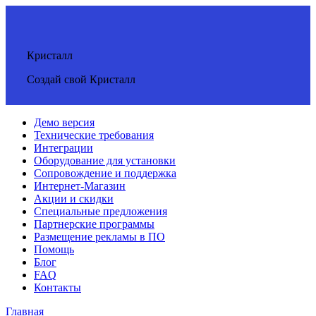
Кристалл
Создай свой Кристалл
Демо версия
Технические требования
Интеграции
Оборудование для установки
Сопровождение и поддержка
Интернет-Магазин
Акции и скидки
Специальные предложения
Партнерские программы
Размещение рекламы в ПО
Помощь
Блог
FAQ
Контакты
Главная