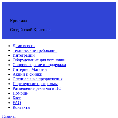
Кристалл
Создай свой Кристалл
Демо версия
Технические требования
Интеграции
Оборудование для установки
Сопровождение и поддержка
Интернет-Магазин
Акции и скидки
Специальные предложения
Партнерские программы
Размещение рекламы в ПО
Помощь
Блог
FAQ
Контакты
Главная