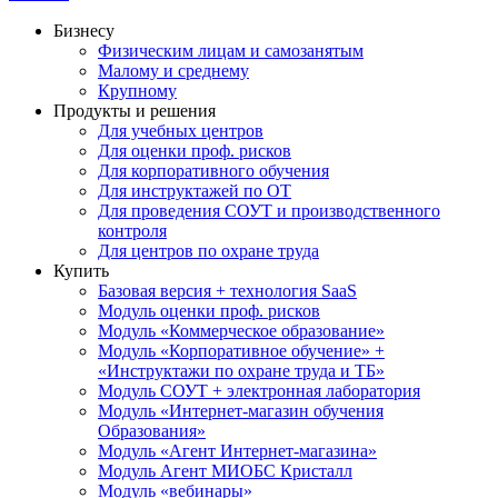
Бизнесу
Физическим лицам и самозанятым
Малому и среднему
Крупному
Продукты и решения
Для учебных центров
Для оценки проф. рисков
Для корпоративного обучения
Для инструктажей по ОТ
Для проведения СОУТ и производственного
контроля
Для центров по охране труда
Купить
Базовая версия + технология SaaS
Модуль оценки проф. рисков
Модуль «Коммерческое образование»
Модуль «Корпоративное обучение» +
«Инструктажи по охране труда и ТБ»
Модуль СОУТ + электронная лаборатория
Модуль «Интернет-магазин обучения
Образования»
Модуль «Агент Интернет-магазина»
Модуль Агент МИОБС Кристалл
Модуль «вебинары»