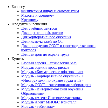
Бизнесу
Физическим лицам и самозанятым
Малому и среднему
Крупному
Продукты и решения
Для учебных центров
Для оценки проф. рисков
Для корпоративного обучения
Для инструктажей по ОТ
Для проведения СОУТ и производственного
контроля
Для центров по охране труда
Купить
Базовая версия + технология SaaS
Модуль оценки проф. рисков
Модуль «Коммерческое образование»
Модуль «Корпоративное обучение» +
«Инструктажи по охране труда и ТБ»
Модуль СОУТ + электронная лаборатория
Модуль «Интернет-магазин обучения
Образования»
Модуль «Агент Интернет-магазина»
Модуль Агент МИОБС Кристалл
Модуль «вебинары»