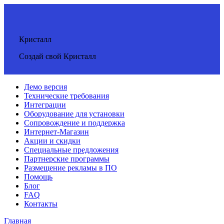
Кристалл
Создай свой Кристалл
Демо версия
Технические требования
Интеграции
Оборудование для установки
Сопровождение и поддержка
Интернет-Магазин
Акции и скидки
Специальные предложения
Партнерские программы
Размещение рекламы в ПО
Помощь
Блог
FAQ
Контакты
Главная