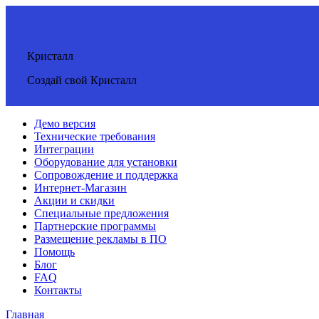
Кристалл
Создай свой Кристалл
Демо версия
Технические требования
Интеграции
Оборудование для установки
Сопровождение и поддержка
Интернет-Магазин
Акции и скидки
Специальные предложения
Партнерские программы
Размещение рекламы в ПО
Помощь
Блог
FAQ
Контакты
Главная