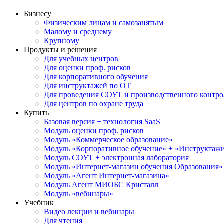
Бизнесу
Физическим лицам и самозанятым
Малому и среднему
Крупному
Продукты и решения
Для учебных центров
Для оценки проф. рисков
Для корпоративного обучения
Для инструктажей по ОТ
Для проведения СОУТ и производственного контро
Для центров по охране труда
Купить
Базовая версия + технология SaaS
Модуль оценки проф. рисков
Модуль «Коммерческое образование»
Модуль «Корпоративное обучение» + «Инструктажи 
Модуль СОУТ + электронная лаборатория
Модуль «Интернет-магазин обучения Образования»
Модуль «Агент Интернет-магазина»
Модуль Агент МИОБС Кристалл
Модуль «вебинары»
Учебник
Видео лекции и вебинары
Для чтения