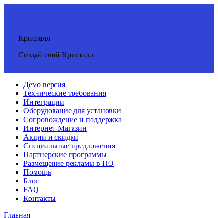
Кристалл
Создай свой Кристалл
Демо версия
Технические требования
Интеграции
Оборудование для установки
Сопровождение и поддержка
Интернет-Магазин
Акции и скидки
Специальные предложения
Партнерские программы
Размещение рекламы в ПО
Помощь
Блог
FAQ
Контакты
Главная