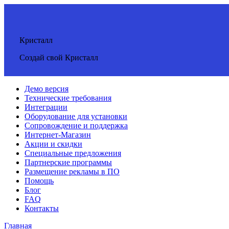
Кристалл
Создай свой Кристалл
Демо версия
Технические требования
Интеграции
Оборудование для установки
Сопровождение и поддержка
Интернет-Магазин
Акции и скидки
Специальные предложения
Партнерские программы
Размещение рекламы в ПО
Помощь
Блог
FAQ
Контакты
Главная