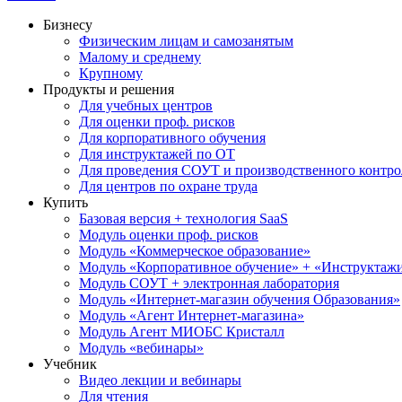
Бизнесу
Физическим лицам и самозанятым
Малому и среднему
Крупному
Продукты и решения
Для учебных центров
Для оценки проф. рисков
Для корпоративного обучения
Для инструктажей по ОТ
Для проведения СОУТ и производственного контро
Для центров по охране труда
Купить
Базовая версия + технология SaaS
Модуль оценки проф. рисков
Модуль «Коммерческое образование»
Модуль «Корпоративное обучение» + «Инструктажи 
Модуль СОУТ + электронная лаборатория
Модуль «Интернет-магазин обучения Образования»
Модуль «Агент Интернет-магазина»
Модуль Агент МИОБС Кристалл
Модуль «вебинары»
Учебник
Видео лекции и вебинары
Для чтения