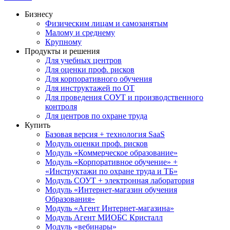
Бизнесу
Физическим лицам и самозанятым
Малому и среднему
Крупному
Продукты и решения
Для учебных центров
Для оценки проф. рисков
Для корпоративного обучения
Для инструктажей по ОТ
Для проведения СОУТ и производственного
контроля
Для центров по охране труда
Купить
Базовая версия + технология SaaS
Модуль оценки проф. рисков
Модуль «Коммерческое образование»
Модуль «Корпоративное обучение» +
«Инструктажи по охране труда и ТБ»
Модуль СОУТ + электронная лаборатория
Модуль «Интернет-магазин обучения
Образования»
Модуль «Агент Интернет-магазина»
Модуль Агент МИОБС Кристалл
Модуль «вебинары»