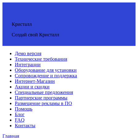
Кристалл
Создай свой Кристалл
Демо версия
Технические требования
Интеграции
Оборудование для установки
Сопровождение и поддержка
Интернет-Магазин
Акции и скидки
Специальные предложения
Партнерские программы
Размещение рекламы в ПО
Помощь
Блог
FAQ
Контакты
Главная