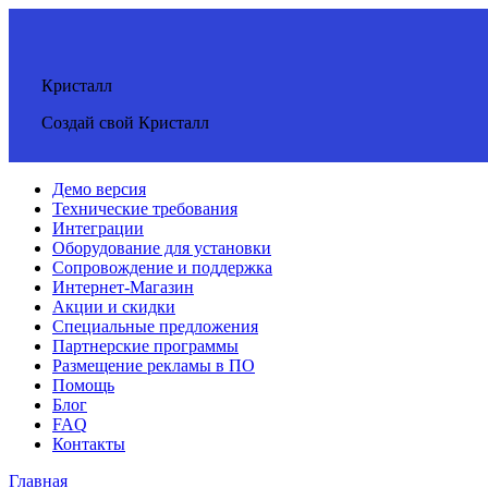
Кристалл
Создай свой Кристалл
Демо версия
Технические требования
Интеграции
Оборудование для установки
Сопровождение и поддержка
Интернет-Магазин
Акции и скидки
Специальные предложения
Партнерские программы
Размещение рекламы в ПО
Помощь
Блог
FAQ
Контакты
Главная