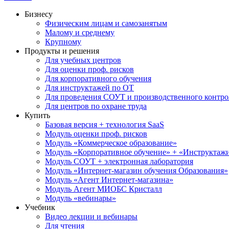
Бизнесу
Физическим лицам и самозанятым
Малому и среднему
Крупному
Продукты и решения
Для учебных центров
Для оценки проф. рисков
Для корпоративного обучения
Для инструктажей по ОТ
Для проведения СОУТ и производственного контро
Для центров по охране труда
Купить
Базовая версия + технология SaaS
Модуль оценки проф. рисков
Модуль «Коммерческое образование»
Модуль «Корпоративное обучение» + «Инструктажи 
Модуль СОУТ + электронная лаборатория
Модуль «Интернет-магазин обучения Образования»
Модуль «Агент Интернет-магазина»
Модуль Агент МИОБС Кристалл
Модуль «вебинары»
Учебник
Видео лекции и вебинары
Для чтения