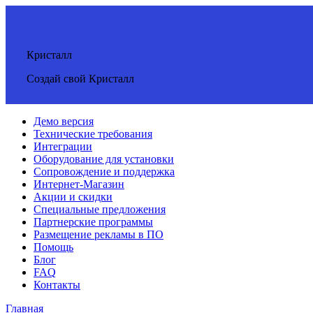
Кристалл
Создай свой Кристалл
Демо версия
Технические требования
Интеграции
Оборудование для установки
Сопровождение и поддержка
Интернет-Магазин
Акции и скидки
Специальные предложения
Партнерские программы
Размещение рекламы в ПО
Помощь
Блог
FAQ
Контакты
Главная