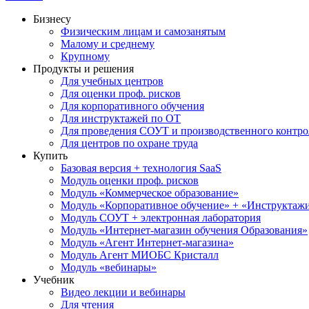
Бизнесу
Физическим лицам и самозанятым
Малому и среднему
Крупному
Продукты и решения
Для учебных центров
Для оценки проф. рисков
Для корпоративного обучения
Для инструктажей по ОТ
Для проведения СОУТ и производственного контро
Для центров по охране труда
Купить
Базовая версия + технология SaaS
Модуль оценки проф. рисков
Модуль «Коммерческое образование»
Модуль «Корпоративное обучение» + «Инструктажи 
Модуль СОУТ + электронная лаборатория
Модуль «Интернет-магазин обучения Образования»
Модуль «Агент Интернет-магазина»
Модуль Агент МИОБС Кристалл
Модуль «вебинары»
Учебник
Видео лекции и вебинары
Для чтения