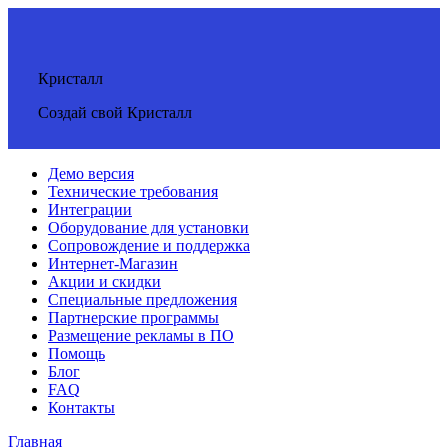
Кристалл
Создай свой Кристалл
Демо версия
Технические требования
Интеграции
Оборудование для установки
Сопровождение и поддержка
Интернет-Магазин
Акции и скидки
Специальные предложения
Партнерские программы
Размещение рекламы в ПО
Помощь
Блог
FAQ
Контакты
Главная