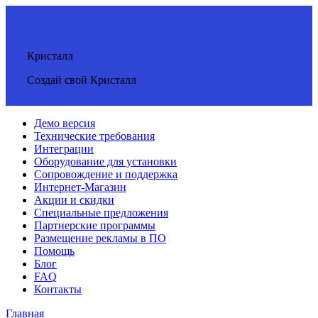
Кристалл
Создай свой Кристалл
Демо версия
Технические требования
Интеграции
Оборудование для установки
Сопровождение и поддержка
Интернет-Магазин
Акции и скидки
Специальные предложения
Партнерские программы
Размещение рекламы в ПО
Помощь
Блог
FAQ
Контакты
Главная