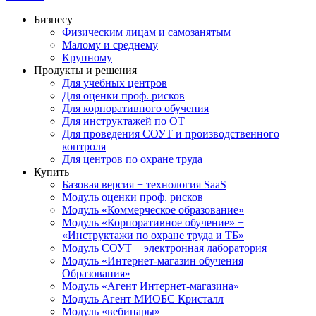
Бизнесу
Физическим лицам и самозанятым
Малому и среднему
Крупному
Продукты и решения
Для учебных центров
Для оценки проф. рисков
Для корпоративного обучения
Для инструктажей по ОТ
Для проведения СОУТ и производственного
контроля
Для центров по охране труда
Купить
Базовая версия + технология SaaS
Модуль оценки проф. рисков
Модуль «Коммерческое образование»
Модуль «Корпоративное обучение» +
«Инструктажи по охране труда и ТБ»
Модуль СОУТ + электронная лаборатория
Модуль «Интернет-магазин обучения
Образования»
Модуль «Агент Интернет-магазина»
Модуль Агент МИОБС Кристалл
Модуль «вебинары»