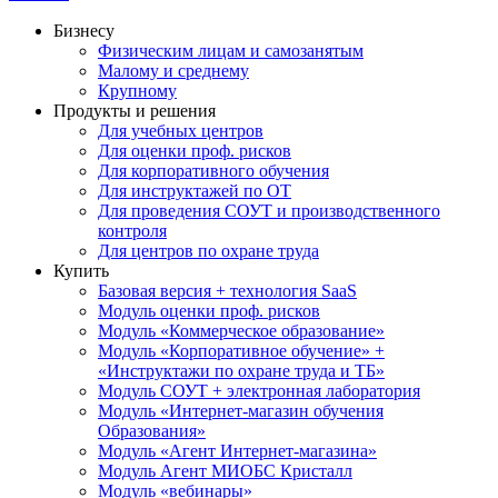
Бизнесу
Физическим лицам и самозанятым
Малому и среднему
Крупному
Продукты и решения
Для учебных центров
Для оценки проф. рисков
Для корпоративного обучения
Для инструктажей по ОТ
Для проведения СОУТ и производственного
контроля
Для центров по охране труда
Купить
Базовая версия + технология SaaS
Модуль оценки проф. рисков
Модуль «Коммерческое образование»
Модуль «Корпоративное обучение» +
«Инструктажи по охране труда и ТБ»
Модуль СОУТ + электронная лаборатория
Модуль «Интернет-магазин обучения
Образования»
Модуль «Агент Интернет-магазина»
Модуль Агент МИОБС Кристалл
Модуль «вебинары»