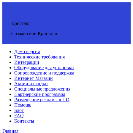
Кристалл
Создай свой Кристалл
Демо версия
Технические требования
Интеграции
Оборудование для установки
Сопровождение и поддержка
Интернет-Магазин
Акции и скидки
Специальные предложения
Партнерские программы
Размещение рекламы в ПО
Помощь
Блог
FAQ
Контакты
Главная