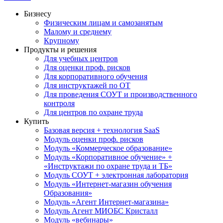
Бизнесу
Физическим лицам и самозанятым
Малому и среднему
Крупному
Продукты и решения
Для учебных центров
Для оценки проф. рисков
Для корпоративного обучения
Для инструктажей по ОТ
Для проведения СОУТ и производственного
контроля
Для центров по охране труда
Купить
Базовая версия + технология SaaS
Модуль оценки проф. рисков
Модуль «Коммерческое образование»
Модуль «Корпоративное обучение» +
«Инструктажи по охране труда и ТБ»
Модуль СОУТ + электронная лаборатория
Модуль «Интернет-магазин обучения
Образования»
Модуль «Агент Интернет-магазина»
Модуль Агент МИОБС Кристалл
Модуль «вебинары»