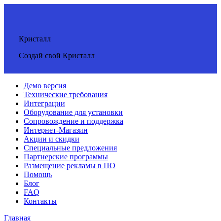
Кристалл
Создай свой Кристалл
Демо версия
Технические требования
Интеграции
Оборудование для установки
Сопровождение и поддержка
Интернет-Магазин
Акции и скидки
Специальные предложения
Партнерские программы
Размещение рекламы в ПО
Помощь
Блог
FAQ
Контакты
Главная