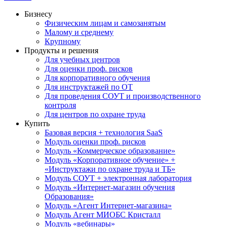
Бизнесу
Физическим лицам и самозанятым
Малому и среднему
Крупному
Продукты и решения
Для учебных центров
Для оценки проф. рисков
Для корпоративного обучения
Для инструктажей по ОТ
Для проведения СОУТ и производственного
контроля
Для центров по охране труда
Купить
Базовая версия + технология SaaS
Модуль оценки проф. рисков
Модуль «Коммерческое образование»
Модуль «Корпоративное обучение» +
«Инструктажи по охране труда и ТБ»
Модуль СОУТ + электронная лаборатория
Модуль «Интернет-магазин обучения
Образования»
Модуль «Агент Интернет-магазина»
Модуль Агент МИОБС Кристалл
Модуль «вебинары»