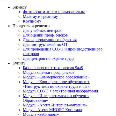
Бизнесу
Физическим лицам и самозанятым
Малому и среднему
Крупному
Продукты и решения
Для учебных центров
Для оценки проф. рисков
Для корпоративного обучения
Для инструктажей по ОТ
Для проведения СОУТ и производственного
контроля
Для центров по охране труда
Купить
Базовая версия + технология SaaS
Модуль оценки проф. рисков
Модуль «Коммерческое образование»
Модуль «Корпоративное обучение» +
«Инструктажи по охране труда и ТБ»
Модуль СОУТ + электронная лаборатория
Модуль «Интернет-магазин обучения
Образования»
Модуль «Агент Интернет-магазина»
Модуль Агент МИОБС Кристалл
Модуль «вебинары»