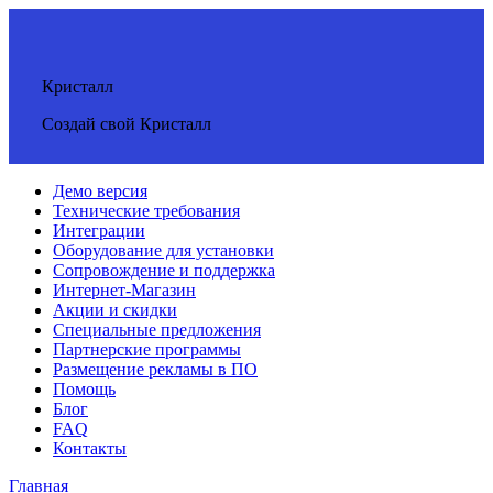
Кристалл
Создай свой Кристалл
Демо версия
Технические требования
Интеграции
Оборудование для установки
Сопровождение и поддержка
Интернет-Магазин
Акции и скидки
Специальные предложения
Партнерские программы
Размещение рекламы в ПО
Помощь
Блог
FAQ
Контакты
Главная