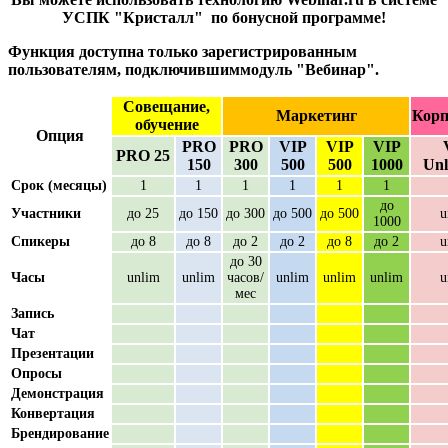
УСПК "Кристалл" по бонусной программе!
Функция доступна только зарегистрированным
пользователям, подключившиммодуль "Вебинар".
Совещание,
Маркетинг
Корп
обучение
Опция
PRO
PRO
VIP
VIP
VIP
PRO 25
150
300
500
500
1000
Unl
Срок (месяцы)
1
1
1
1
1
1
до
Участники
до 25
до 150
до 300
до 500
до 500
u
1000
Спикеры
до 8
до 8
до 2
до 2
до 8
до 2
u
до 30
Часы
unlim
unlim
часов/
unlim
unlim
unlim
u
мес
Запись
Чат
Презентации
Опросы
Демонстрация
Конвертация
Брендирование