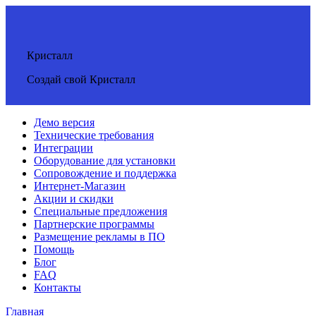
Кристалл
Создай свой Кристалл
Демо версия
Технические требования
Интеграции
Оборудование для установки
Сопровождение и поддержка
Интернет-Магазин
Акции и скидки
Специальные предложения
Партнерские программы
Размещение рекламы в ПО
Помощь
Блог
FAQ
Контакты
Главная