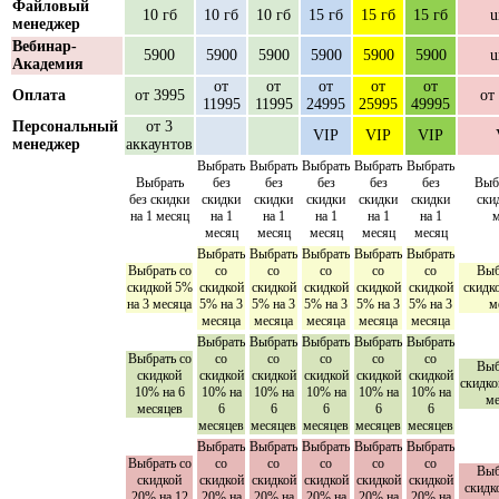
Файловый
10 гб
10 гб
10 гб
15 гб
15 гб
15 гб
u
менеджер
Вебинар-
5900
5900
5900
5900
5900
5900
u
Академия
от
от
от
от
от
Оплата
от 3995
от
11995
11995
24995
25995
49995
Персональный
от 3
VIP
VIP
VIP
менеджер
аккаунтов
Выбрать
Выбрать
Выбрать
Выбрать
Выбрать
Выбрать
без
без
без
без
без
Выб
без скидки
скидки
скидки
скидки
скидки
скидки
ски
на 1 месяц
на 1
на 1
на 1
на 1
на 1
м
месяц
месяц
месяц
месяц
месяц
Выбрать
Выбрать
Выбрать
Выбрать
Выбрать
Выбрать со
со
со
со
со
со
Выб
скидкой 5%
скидкой
скидкой
скидкой
скидкой
скидкой
скидк
на 3 месяца
5% на 3
5% на 3
5% на 3
5% на 3
5% на 3
м
месяца
месяца
месяца
месяца
месяца
Выбрать
Выбрать
Выбрать
Выбрать
Выбрать
Выбрать со
со
со
со
со
со
Выб
скидкой
скидкой
скидкой
скидкой
скидкой
скидкой
скидко
10% на 6
10% на
10% на
10% на
10% на
10% на
ме
месяцев
6
6
6
6
6
месяцев
месяцев
месяцев
месяцев
месяцев
Выбрать
Выбрать
Выбрать
Выбрать
Выбрать
Выбрать со
со
со
со
со
со
Выб
скидкой
скидкой
скидкой
скидкой
скидкой
скидкой
скидк
20% на 12
20% на
20% на
20% на
20% на
20% на