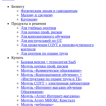
Бизнесу
Физическим лицам и самозанятым
Малому и среднему
Крупному
Продукты и решения
Для учебных центров
Для оценки проф. рисков
Для корпоративного обучения
Для инструктажей по ОТ
Для проведения СОУТ и производственного
контроля
Для центров по охране труда
Купить
Базовая версия + технология SaaS
Модуль оценки проф. рисков
Модуль «Коммерческое образование»
Модуль «Корпоративное обучение» +
«Инструктажи по охране труда и ТБ»
Модуль СОУТ + электронная лаборатория
Модуль «Интернет-магазин обучения
Образования»
Модуль «Агент Интернет-магазина»
Модуль Агент МИОБС Кристалл
Модуль «вебинары»