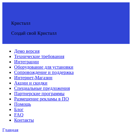
Кристалл
Создай свой Кристалл
Демо версия
Технические требования
Интеграции
Оборудование для установки
Сопровождение и поддержка
Интернет-Магазин
Акции и скидки
Специальные предложения
Партнерские программы
Размещение рекламы в ПО
Помощь
Блог
FAQ
Контакты
Главная