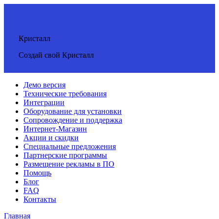
Кристалл
Создай свой Кристалл
Демо версия
Технические требования
Интеграции
Оборудование для установки
Сопровождение и поддержка
Интернет-Магазин
Акции и скидки
Специальные предложения
Партнерские программы
Размещение рекламы в ПО
Помощь
Блог
FAQ
Контакты
Главная