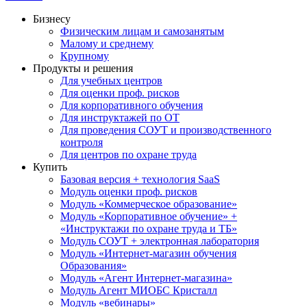
Бизнесу
Физическим лицам и самозанятым
Малому и среднему
Крупному
Продукты и решения
Для учебных центров
Для оценки проф. рисков
Для корпоративного обучения
Для инструктажей по ОТ
Для проведения СОУТ и производственного
контроля
Для центров по охране труда
Купить
Базовая версия + технология SaaS
Модуль оценки проф. рисков
Модуль «Коммерческое образование»
Модуль «Корпоративное обучение» +
«Инструктажи по охране труда и ТБ»
Модуль СОУТ + электронная лаборатория
Модуль «Интернет-магазин обучения
Образования»
Модуль «Агент Интернет-магазина»
Модуль Агент МИОБС Кристалл
Модуль «вебинары»