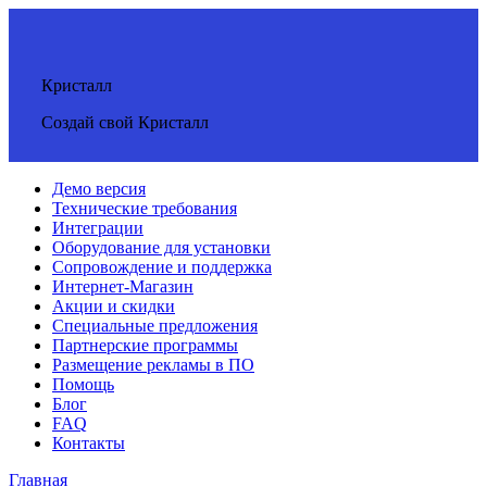
Кристалл
Создай свой Кристалл
Демо версия
Технические требования
Интеграции
Оборудование для установки
Сопровождение и поддержка
Интернет-Магазин
Акции и скидки
Специальные предложения
Партнерские программы
Размещение рекламы в ПО
Помощь
Блог
FAQ
Контакты
Главная