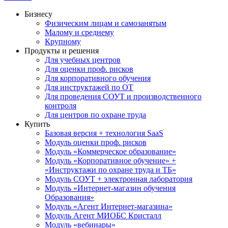
Бизнесу
Физическим лицам и самозанятым
Малому и среднему
Крупному
Продукты и решения
Для учебных центров
Для оценки проф. рисков
Для корпоративного обучения
Для инструктажей по ОТ
Для проведения СОУТ и производственного
контроля
Для центров по охране труда
Купить
Базовая версия + технология SaaS
Модуль оценки проф. рисков
Модуль «Коммерческое образование»
Модуль «Корпоративное обучение» +
«Инструктажи по охране труда и ТБ»
Модуль СОУТ + электронная лаборатория
Модуль «Интернет-магазин обучения
Образования»
Модуль «Агент Интернет-магазина»
Модуль Агент МИОБС Кристалл
Модуль «вебинары»