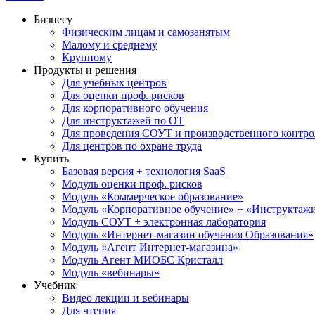
Бизнесу
Физическим лицам и самозанятым
Малому и среднему
Крупному
Продукты и решения
Для учебных центров
Для оценки проф. рисков
Для корпоративного обучения
Для инструктажей по ОТ
Для проведения СОУТ и производственного контро
Для центров по охране труда
Купить
Базовая версия + технология SaaS
Модуль оценки проф. рисков
Модуль «Коммерческое образование»
Модуль «Корпоративное обучение» + «Инструктажи 
Модуль СОУТ + электронная лаборатория
Модуль «Интернет-магазин обучения Образования»
Модуль «Агент Интернет-магазина»
Модуль Агент МИОБС Кристалл
Модуль «вебинары»
Учебник
Видео лекции и вебинары
Для чтения