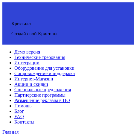
Кристалл
Создай свой Кристалл
Демо версия
Технические требования
Интеграции
Оборудование для установки
Сопровождение и поддержка
Интернет-Магазин
Акции и скидки
Специальные предложения
Партнерские программы
Размещение рекламы в ПО
Помощь
Блог
FAQ
Контакты
Главная