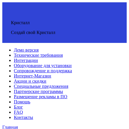
Кристалл
Создай свой Кристалл
Демо версия
Технические требования
Интеграции
Оборудование для установки
Сопровождение и поддержка
Интернет-Магазин
Акции и скидки
Специальные предложения
Партнерские программы
Размещение рекламы в ПО
Помощь
Блог
FAQ
Контакты
Главная